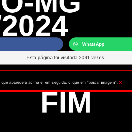
RO-MG
/2024
WhatsApp
Esta página foi visitada 2091 vezes.
×
ha que aparecerá acima e, em seguida, clique em "baixar imagem".
FIM