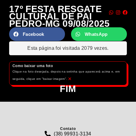
17º FESTA RESGATE
CULTURAL DE PAI
PEDRO-MG 09/08/2025
Facebook
WhatsApp
Esta página foi visitada 2079 vezes.
Como baixar uma foto
Clique na foto desejada, depois na setinha que aparecerá acima e, em
×
seguida, clique em "baixar imagem".
FIM
Contato
(38) 99931-3134