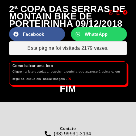
2ª COPA DAS SERRAS DE
MONTAIN BIKE DE
PORTEIRINHA 09/12/2018
Facebook
WhatsApp
Esta página foi visitada 2179 vezes.
Como baixar uma foto
Clique na foto desejada, depois na setinha que aparecerá acima e, em
×
seguida, clique em "baixar imagem".
FIM
Contato
(38) 99931-3134