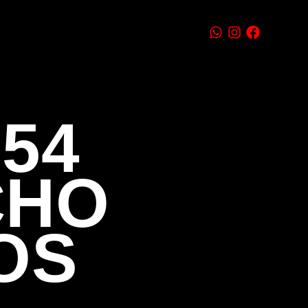
54
CHO
OS