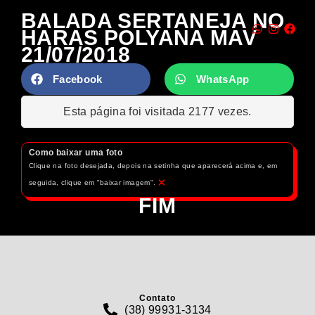
BALADA SERTANEJA NO
HARAS POLYANA MAV
21/07/2018
Facebook
WhatsApp
Esta página foi visitada 2177 vezes.
Como baixar uma foto
Clique na foto desejada, depois na setinha que aparecerá acima e, em
×
seguida, clique em "baixar imagem".
FIM
Contato
(38) 99931-3134