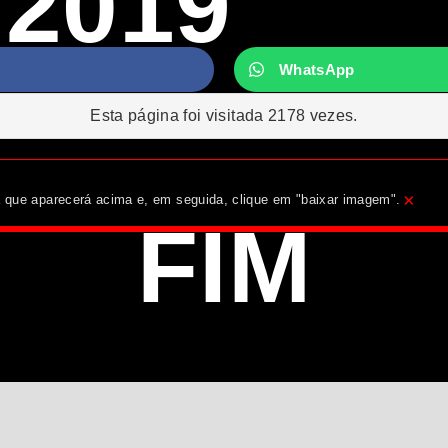
/2019
WhatsApp
Esta página foi visitada 2178 vezes.
×
ha que aparecerá acima e, em seguida, clique em "baixar imagem".
FIM