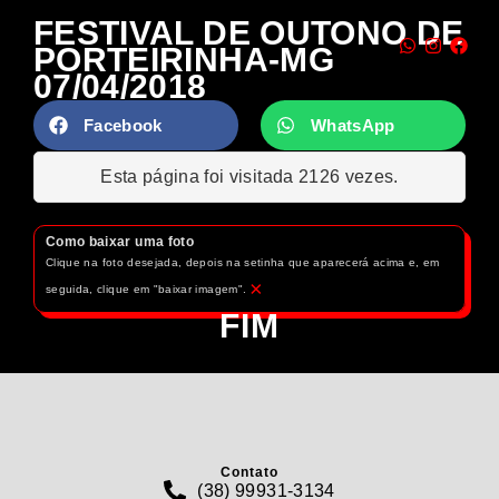
FESTIVAL DE OUTONO DE
PORTEIRINHA-MG
07/04/2018
Facebook
WhatsApp
Esta página foi visitada 2126 vezes.
Como baixar uma foto
Clique na foto desejada, depois na setinha que aparecerá acima e, em
×
seguida, clique em "baixar imagem".
FIM
Contato
(38) 99931-3134